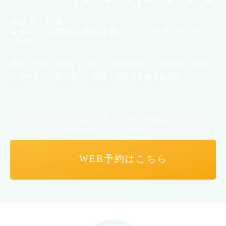
休診日 日曜
第1・2日曜日は通常診察をしています（9:30〜
15:00）
健保（社保・国保）に加え、自賠責保険、労災保険、労災ア
フターケアの取り扱い / 精神・身障等各種手帳対応
03-5778-9960
WEB予約はこちら